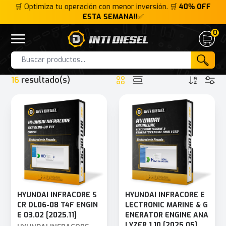
FF
🛒 Optimiza tu operación con menor inversión. 🛒
40% OFF
ESTA SEMANA!!
✅
0
Inti Diesel
Open menu
Cart
HOME
INTERFACE
UVIM COMMUNICATION INTERFACE
Products
16
resultado(s)
HYUNDAI INFRACORE S
HYUNDAI INFRACORE E
CR DL06-08 T4F ENGIN
LECTRONIC MARINE & G
E 03.02 [2025.11]
ENERATOR ENGINE ANA
LYZER 1.10 [2025.05]