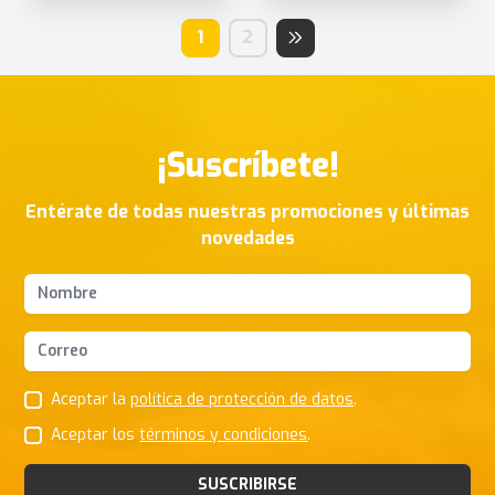
1
2
¡Suscríbete!
Entérate de todas nuestras promociones y últimas
novedades
Nombres y apellidos
Correo Electrónico
Aceptar la
política de protección de datos
.
Aceptar los
términos y condiciones
.
SUSCRIBIRSE