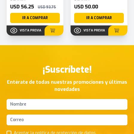
USD 56.25
USD 50.00
USD 93.75
IR A COMPRAR
IR A COMPRAR
VISTA PREVIA
VISTA PREVIA
¡Suscríbete!
Entérate de todas nuestras promociones y últimas
novedades
Nombres y apellidos
Correo Electrónico
Aceptar la
política de protección de datos
.