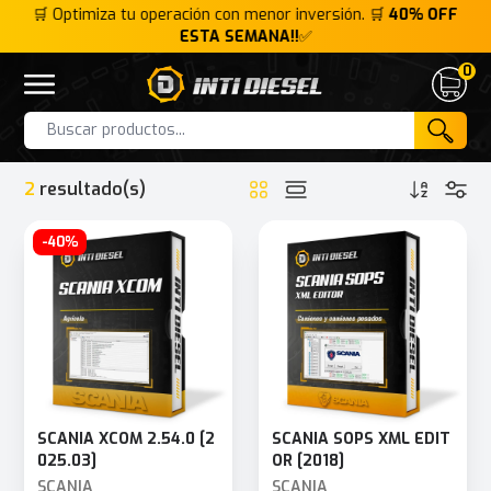
FF
🛒 Optimiza tu operación con menor inversión. 🛒
40% OFF
🛒
ESTA SEMANA!!
✅
0
Inti Diesel
Open menu
Cart
HOME
INTERFACE
SCANIA VEHICLE COMMUNICATION INTERFACE 2 (VCI 2)
Products
2
resultado(s)
-40%
SCANIA XCOM 2.54.0 [2
SCANIA SOPS XML EDIT
025.03]
OR [2018]
SCANIA
SCANIA