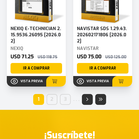
NEXIQ E-TECHNICIAN 2.
NAVISTAR SDS 1.29.43.
15.9536.26095 [2026.0
202602171806 [2026.0
2]
2]
NEXIQ
NAVISTAR
USD 71.25
USD 75.00
USD 118.75
USD 125.00
IR A COMPRAR
IR A COMPRAR
VISTA PREVIA
VISTA PREVIA
1
2
3
.
.
.
¡Suscríbete!