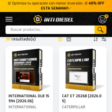
FF
🛒 Optimiza tu operación con menor inversión. 🛒
40% OFF
ESTA SEMANA!!
✅
0
Inti Diesel
Open menu
Cart
HOME
INTERFACE
DEARBORN ADAPTER (DPA5)
Products
38
resultado(s)
INTERNATIONAL DLB 15
CAT ET 2026B [2026.0
994 [2026.06]
5]
INTERNATIONAL
CATERPILLAR