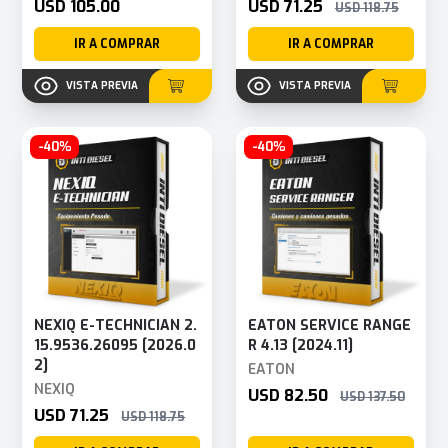
USD 105.00
USD 71.25
USD 118.75
IR A COMPRAR
IR A COMPRAR
VISTA PREVIA
VISTA PREVIA
-40%
-40%
NEXIQ E-TECHNICIAN 2.
EATON SERVICE RANGE
15.9536.26095 [2026.0
R 4.13 [2024.11]
2]
EATON
NEXIQ
USD 82.50
USD 137.50
USD 71.25
USD 118.75