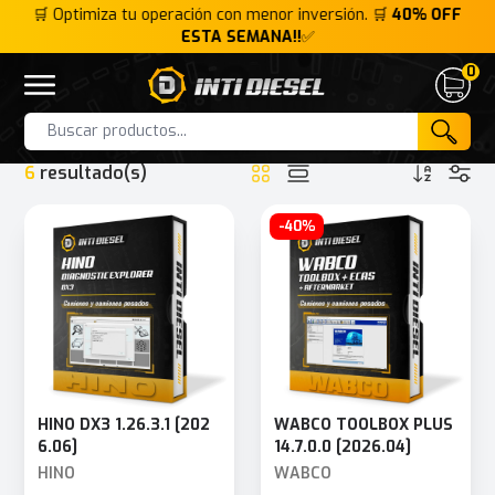
FF
🛒 Optimiza tu operación con menor inversión. 🛒
40% OFF
🛒
ESTA SEMANA!!
✅
0
Inti Diesel
Open menu
Cart
HOME
INTERFACE
SCANMATIK 2 PRO
Products
6
resultado(s)
-40%
HINO DX3 1.26.3.1 [202
WABCO TOOLBOX PLUS
6.06]
14.7.0.0 [2026.04]
HINO
WABCO