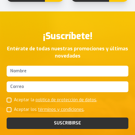
¡Suscríbete!
Entérate de todas nuestras promociones y últimas
novedades
Nombres y apellidos
Correo Electrónico
Aceptar la
política de protección de datos
.
Aceptar los
términos y condiciones
.
SUSCRIBIRSE