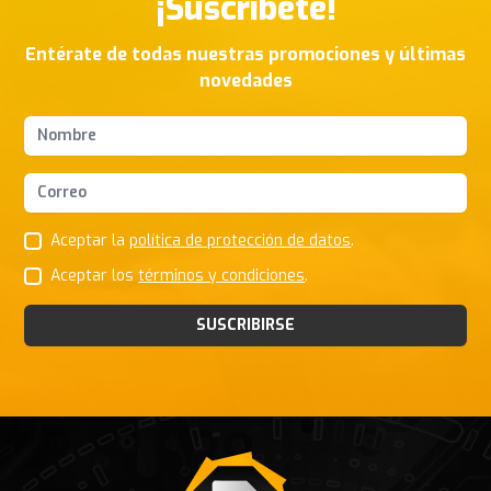
¡Suscríbete!
Entérate de todas nuestras promociones y últimas
novedades
Nombres y apellidos
Correo Electrónico
Aceptar la
política de protección de datos
.
Aceptar los
términos y condiciones
.
SUSCRIBIRSE
Footer