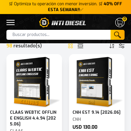
FF
🛒 Optimiza tu operación con menor inversión. 🛒
40% OFF
ESTA SEMANA!!
✅
0
Inti Diesel
Open menu
Cart
HOME
CATEGORIA
AGRÍCOLA
Products
98
resultado(s)
CLAAS WEBTIC OFFLIN
CNH EST 9.14 [2026.06]
E ENGLISH 4.4.94 [202
CNH
5.06]
USD 130.00