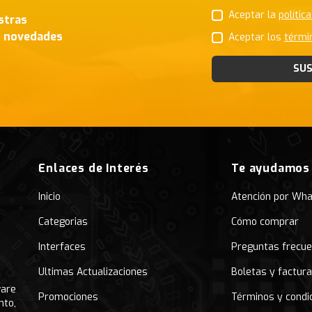
Aceptar la
polític
stras
s novedades
Aceptar los
térmi
SUS
Enlaces de Interés
Te ayudamos
Inicio
Atención por Wh
Categorias
Cómo comprar
Interfaces
Preguntas frecu
Ultimas Actualizaciones
Boletas y factur
ware
Promociones
Términos y condi
nto,