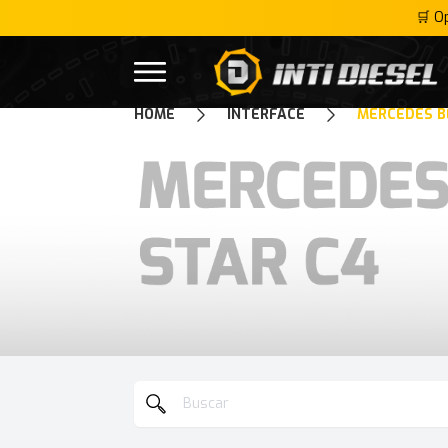
🛒 O
Inti Diesel
Open menu
HOME
INTERFACE
MERCEDES B