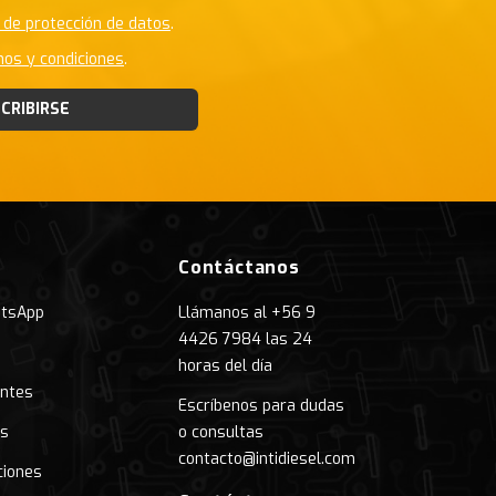
a de protección de datos
.
nos y condiciones
.
CRIBIRSE
Contáctanos
atsApp
Llámanos al +56 9
4426 7984 las 24
horas del día
entes
Escríbenos para dudas
as
o consultas
contacto@intidiesel.com
ciones