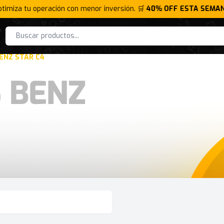
ptimiza tu operación con menor inversión. 🛒
40% OFF ESTA SEMAN
ENZ STAR C4