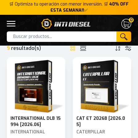
FF
🛒 Optimiza tu operación con menor inversión. 🛒
40% OFF
🛒
ESTA SEMANA!!
✅
0
Inti Diesel
Open menu
Cart
HOME
COLECCIÓN
LO MÁS DESTACADO PARA MECÁNICOS
Products
9
resultado(s)
INTERNATIONAL DLB 15
CAT ET 2026B [2026.0
994 [2026.06]
5]
INTERNATIONAL
CATERPILLAR