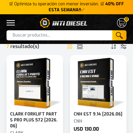
FF
🛒 Optimiza tu operación con menor inversión. 🛒
40% OFF
🛒
ESTA SEMANA!!
✅
0
Inti Diesel
Open menu
Cart
HOME
COLECCIÓN
DESCUBRE NUEVAS ACTUALIZACIONES
Products
7
resultado(s)
CLARK FORKLIFT PART
CNH EST 9.14 [2026.06]
S PRO PLUS 572 [2026.
CNH
06]
USD 130.00