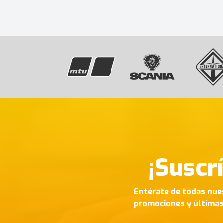
¡Suscr
Entérate de todas nue
promociones y última