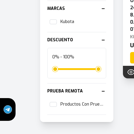
O
2
MARCAS
8
Kubota
0
0
K
DESCUENTO
U
0% - 100%
PRUEBA REMOTA
Productos Con Prueba Remota