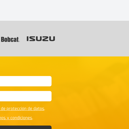
s
a de protección de datos
.
nos y condiciones
.