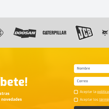
Nombres y apellido
íbete!
Correo Electrónico
Aceptar la
polític
stras
s novedades
Aceptar los
térmi