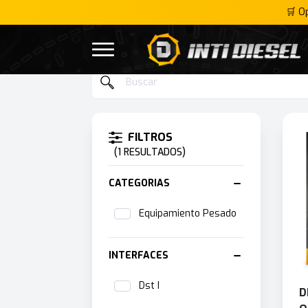
🛒 O
Inti Diesel
Open menu
HOME
INTERFACE
DST I
Products
FILTROS
(1 RESULTADOS)
CATEGORIAS
Equipamiento Pesado
INTERFACES
Dst I
D