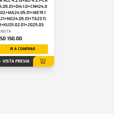
R ALL 4.2.13+BO 4.3.1+CA
4.05.01+DI4.1.0+CNH24.0
.02+MA24.05.01+ME19.1
.21+NO24.05.01+TA23.11.
1+KU25.02.01+2025.03
UBOTA
SD 150.00
IR A COMPRAR
VISTA PREVIA