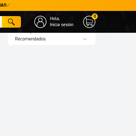
A!!
✅
0
Hola,
Cart
Inicia sesión
Ordenar por:
Recomendados