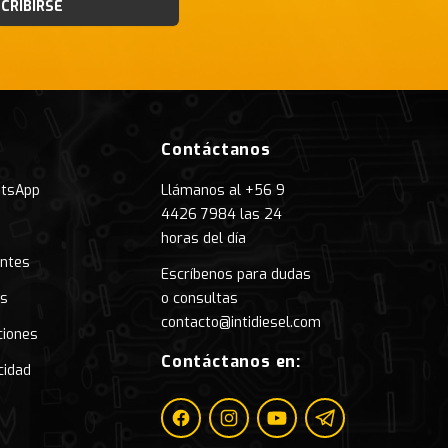
CRIBIRSE
Contáctanos
atsApp
Llámanos al +56 9
4426 7984 las 24
horas del día
entes
Escríbenos para dudas
as
o consultas
contacto@intidiesel.com
ciones
Contáctanos en:
cidad
Facebook
Instagram
Youtube
Telegram