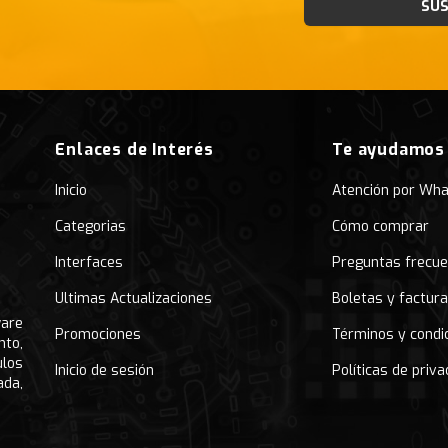
SUS
Enlaces de Interés
Te ayudamos
Inicio
Atención por Wh
Categorias
Cómo comprar
Interfaces
Preguntas frecu
Ultimas Actualizaciones
Boletas y factur
ware
Promociones
Términos y condi
nto,
ulos
Inicio de sesión
Políticas de priva
ada,