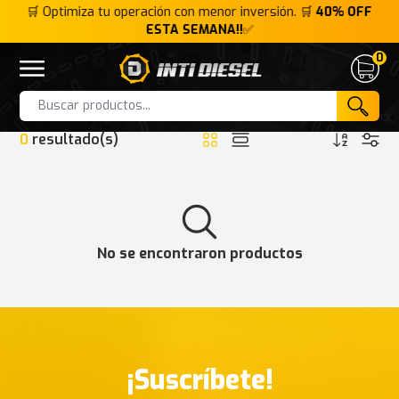
FF
🛒 Optimiza tu operación con menor inversión. 🛒
40% OFF
🛒
ESTA SEMANA!!
✅
0
Inti Diesel
Open menu
Cart
HOME
INTERFACE
KOLER ENGINES EFI
Products
0
resultado(s)
No se encontraron productos
¡Suscríbete!