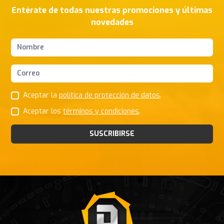
Entérate de todas nuestras promociones y últimas
novedades
Nombres y apellidos
Correo Electrónico
Aceptar la
política de protección de datos
.
Aceptar los
términos y condiciones
.
SUSCRIBIRSE
Footer