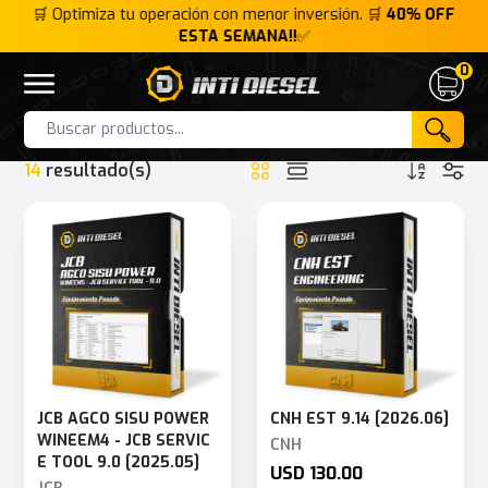
FF
🛒 Optimiza tu operación con menor inversión. 🛒
40% OFF
ESTA SEMANA!!
✅
0
Inti Diesel
Open menu
Cart
HOME
INTERFACE
PEAK SYSTEM PCAN-USB
Products
14
resultado(s)
JCB AGCO SISU POWER
CNH EST 9.14 [2026.06]
WINEEM4 - JCB SERVIC
CNH
E TOOL 9.0 [2025.05]
USD 130.00