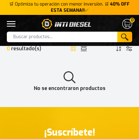
FF
🛒 Optimiza tu operación con menor inversión. 🛒
40% OFF
🛒
ESTA SEMANA!!
✅
0
Inti Diesel
Open menu
Cart
HOME
INTERFACE
RENAULT CLIP INTERFACE
Products
0
resultado(s)
No se encontraron productos
¡Suscríbete!