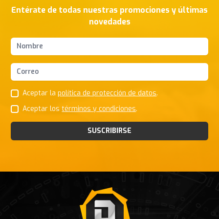
Entérate de todas nuestras promociones y últimas
novedades
Nombres y apellidos
Correo Electrónico
Aceptar la
política de protección de datos
.
Aceptar los
términos y condiciones
.
SUSCRIBIRSE
Footer