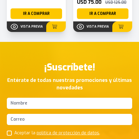
USD 75.00
USD 125.00
IR A COMPRAR
IR A COMPRAR
VISTA PREVIA
VISTA PREVIA
¡Suscríbete!
Entérate de todas nuestras promociones y últimas
novedades
Nombres y apellidos
Correo Electrónico
Aceptar la
política de protección de datos
.