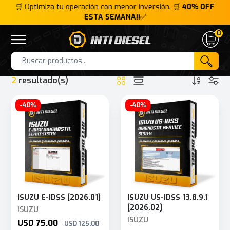
FF
🛒 Optimiza tu operación con menor inversión. 🛒
40% OFF
🛒
ESTA SEMANA!!
✅
0
Inti Diesel
Open menu
Cart
HOME
INTERFACE
ISUZU IDSS
Products
2
resultado(s)
-40%
-40%
ISUZU E-IDSS [2026.01]
ISUZU US-IDSS 13.8.9.1
[2026.02]
ISUZU
ISUZU
USD 75.00
USD 125.00