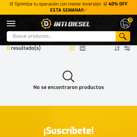
FF
🛒 Optimiza tu operación con menor inversión. 🛒
40% OFF
🛒
ESTA SEMANA!!
✅
0
Inti Diesel
Open menu
Cart
HOME
INTERFACE
JCB DLA 2.0
Products
0
resultado(s)
No se encontraron productos
¡Suscríbete!