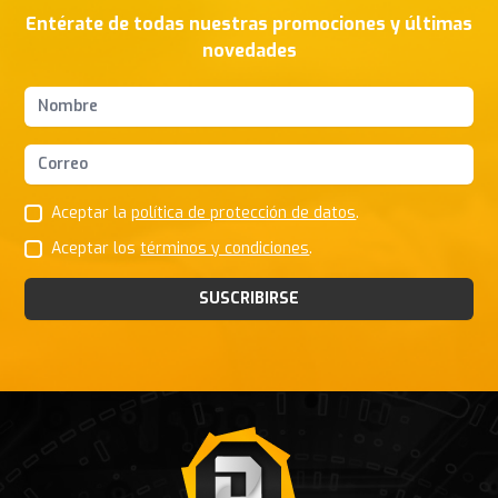
Entérate de todas nuestras promociones y últimas
novedades
Nombres y apellidos
Correo Electrónico
Aceptar la
política de protección de datos
.
Aceptar los
términos y condiciones
.
SUSCRIBIRSE
Footer