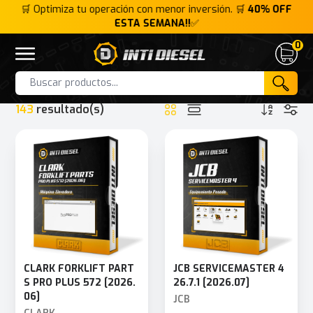
FF
🛒 Optimiza tu operación con menor inversión. 🛒
40% OFF
ESTA SEMANA!!
✅
0
Inti Diesel
Open menu
Cart
HOME
COLECCIÓN
SERVIDOR DEMO
Products
143
resultado(s)
CLARK FORKLIFT PART
JCB SERVICEMASTER 4
S PRO PLUS 572 [2026.
26.7.1 [2026.07]
06]
JCB