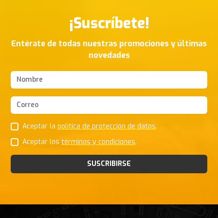
¡Suscríbete!
Entérate de todas nuestras promociones y últimas
novedades
Nombres y apellidos
Correo Electrónico
Aceptar la
política de protección de datos
.
Aceptar los
términos y condiciones
.
SUSCRIBIRSE
Footer