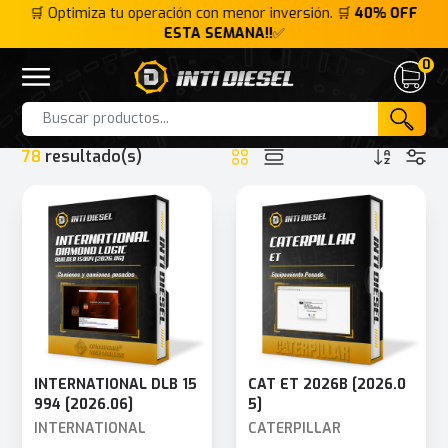
FF
🛒 Optimiza tu operación con menor inversión. 🛒
40% OFF
ESTA SEMANA!!
✅
0
Inti Diesel
Open menu
Cart
HOME
COLECCIÓN
BLACK FRIDAY
Products
78
resultado(s)
INTERNATIONAL DLB 15
CAT ET 2026B [2026.0
994 [2026.06]
5]
INTERNATIONAL
CATERPILLAR