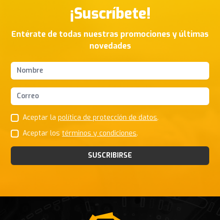
¡Suscríbete!
Entérate de todas nuestras promociones y últimas
novedades
Nombres y apellidos
Correo Electrónico
Aceptar la
política de protección de datos
.
Aceptar los
términos y condiciones
.
SUSCRIBIRSE
Footer