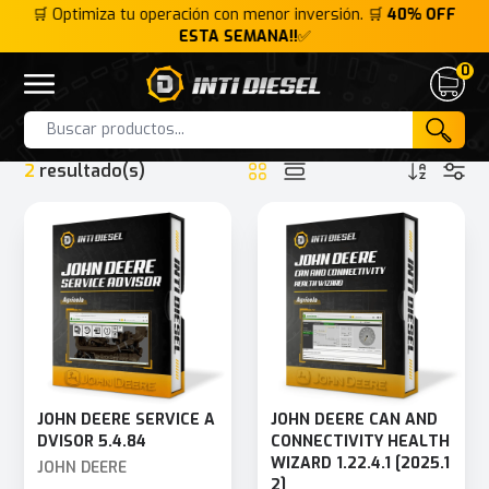
FF
🛒 Optimiza tu operación con menor inversión. 🛒
40% OFF
🛒
ESTA SEMANA!!
✅
0
Inti Diesel
Open menu
Cart
HOME
INTERFACE
JOHN DEERE EDL V2
Products
2
resultado(s)
JOHN DEERE SERVICE A
JOHN DEERE CAN AND
DVISOR 5.4.84
CONNECTIVITY HEALTH
WIZARD 1.22.4.1 [2025.1
JOHN DEERE
2]