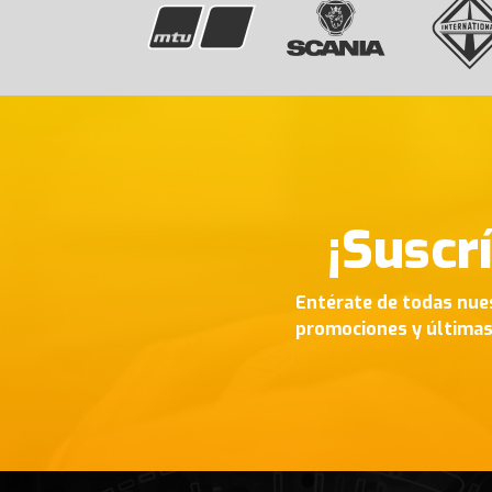
¡Suscr
Entérate de todas nue
promociones y última
Footer