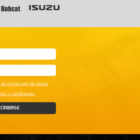
s
a de protección de datos
.
nos y condiciones
.
CRIBIRSE