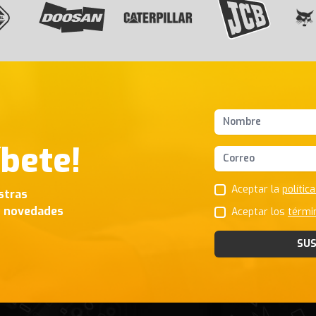
Nombres y apellido
íbete!
Correo Electrónico
Aceptar la
polític
stras
s novedades
Aceptar los
térmi
SUS