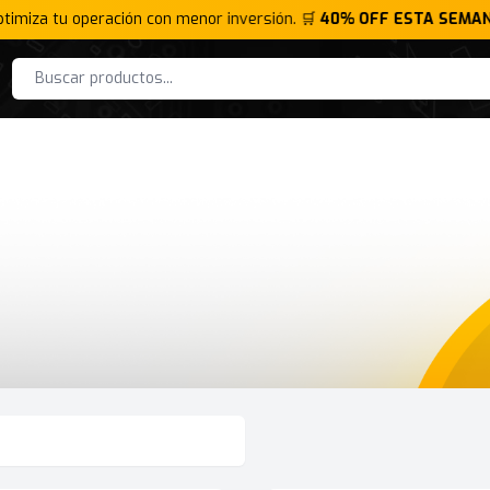
ptimiza tu operación con menor inversión. 🛒
40% OFF ESTA SEMAN