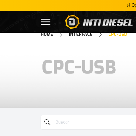
🛒 O
Inti Diesel
Open menu
HOME
INTERFACE
CPC-USB