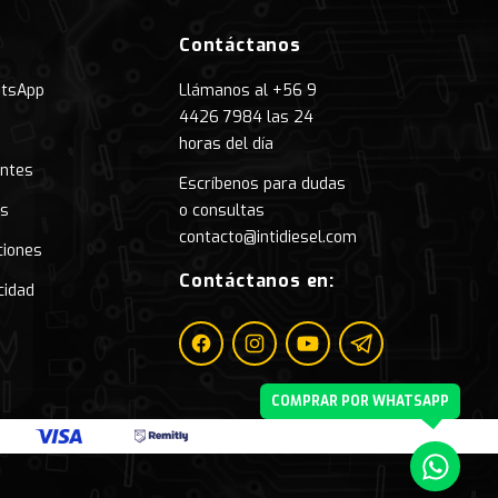
Contáctanos
atsApp
Llámanos al +56 9
4426 7984 las 24
horas del día
entes
Escríbenos para dudas
as
o consultas
contacto@intidiesel.com
ciones
Contáctanos en:
cidad
Facebook
Instagram
Youtube
Telegram
Whatsapp
COMPRAR POR WHATSAPP
Whatsapp