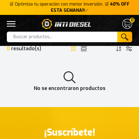
FF
🛒 Optimiza tu operación con menor inversión. 🛒
40% OFF
🛒
ESTA SEMANA!!
✅
0
Inti Diesel
Open menu
Cart
HOME
INTERFACE
RLT2002
Products
0
resultado(s)
No se encontraron productos
¡Suscríbete!