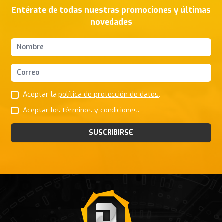
Entérate de todas nuestras promociones y últimas
novedades
Nombres y apellidos
Correo Electrónico
Aceptar la
política de protección de datos
.
Aceptar los
términos y condiciones
.
SUSCRIBIRSE
Footer