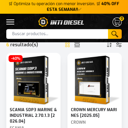
FF
🛒 Optimiza tu operación con menor inversión. 🛒
40% OFF
🛒
ESTA SEMANA!!
✅
0
Inti Diesel
Open menu
Cart
HOME
CATEGORIA
MARINA
Products
6
resultado(s)
-40%
SCANIA SDP3 MARINE &
CROWN MERCURY MARI
INDUSTRIAL 2.70.1.3 [2
NES [2025.05]
026.04]
CROWN