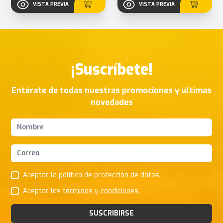
VISTA PREVIA
VISTA PREVIA
¡Suscríbete!
Entérate de todas nuestras promociones y últimas
novedades
Nombres y apellidos
Correo Electrónico
Aceptar la
política de protección de datos
.
Aceptar los
términos y condiciones
.
SUSCRIBIRSE