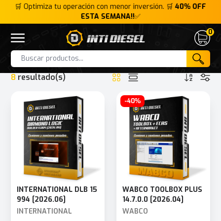
FF
🛒 Optimiza tu operación con menor inversión. 🛒
40% OFF
🛒
ESTA SEMANA!!
✅
0
Inti Diesel
Open menu
Cart
HOME
INTERFACE
CUMMINS INLINE 7
Products
8
resultado(s)
-40%
INTERNATIONAL DLB 15
WABCO TOOLBOX PLUS
994 [2026.06]
14.7.0.0 [2026.04]
INTERNATIONAL
WABCO