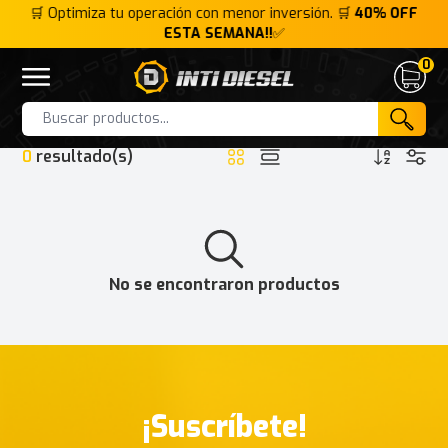
FF
🛒 Optimiza tu operación con menor inversión. 🛒
40% OFF
🛒
ESTA SEMANA!!
✅
0
Inti Diesel
Open menu
Cart
HOME
INTERFACE
ALLIANCE VI
Products
0
resultado(s)
No se encontraron productos
¡Suscríbete!