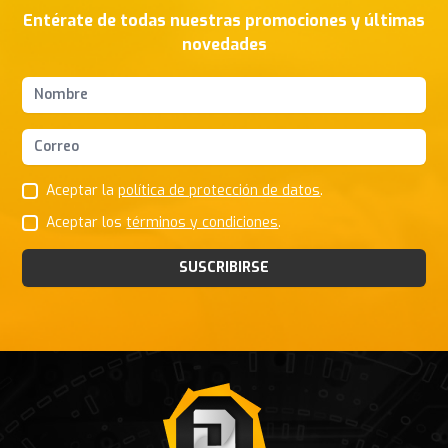
Entérate de todas nuestras promociones y últimas
novedades
Nombres y apellidos
Correo Electrónico
Aceptar la
política de protección de datos
.
Aceptar los
términos y condiciones
.
SUSCRIBIRSE
Footer